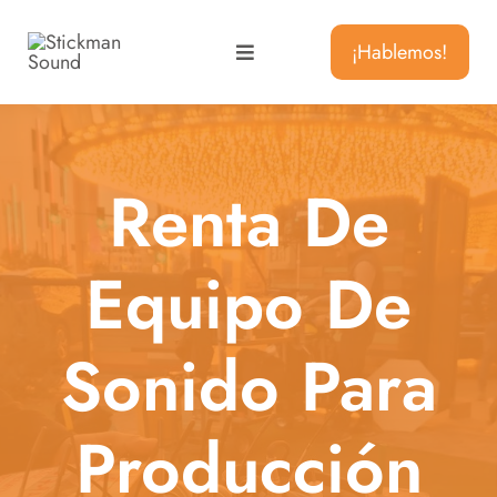
Skip
to
¡Hablemos!
Toggle
content
Navigation
Servicios
Renta De
Sobre Nosotros
Equipo De
Contacto
Español
Sonido Para
Producción