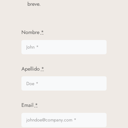
momento y lugar. Llámanos o
rellena el siguiente formulario y
nos pondremos en contacto en
breve.
Nombre
*
Apellido
*